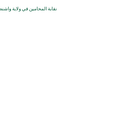
نقابة المحامين في ولاية واشنطن, محطة الإطفاء رقم 10، 400 شارع ساوث واش