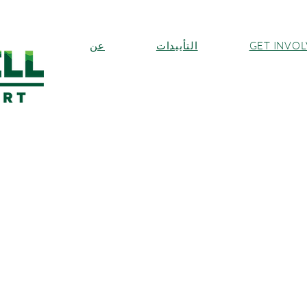
GET INVO
التأييدات
عن
 حول استراتيجية 
القضائية
الثلاثاء، 27 يناير
  |  
نقابة المحامين في ولاية واشنطن