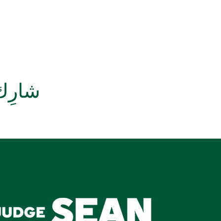
شارِك