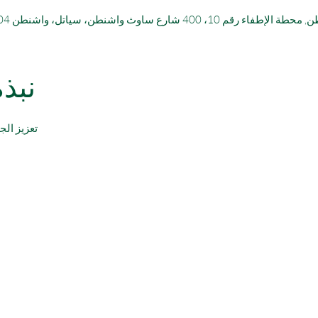
نطن، سياتل، واشنطن 98104، الولايات المتحدة الأمريكية
نبذ
تعزيز الج