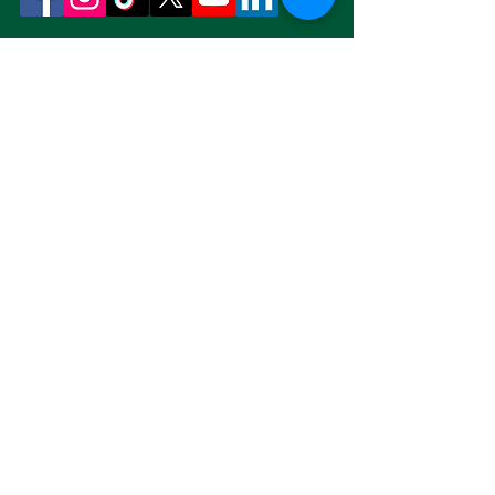
수표로 보내실 경우, 수표 수취인을
"Friends for Justice O'Donnell"로 작성하
여 다음 주소로 보내주시기 바랍니다.
오도넬 정의를 위한 친구들
우편 사서함 110, 이스트사운드, 워싱턴주
98245
문의하기
campaign@odonellforjustice.com
이용약관
개인정보 보호정책