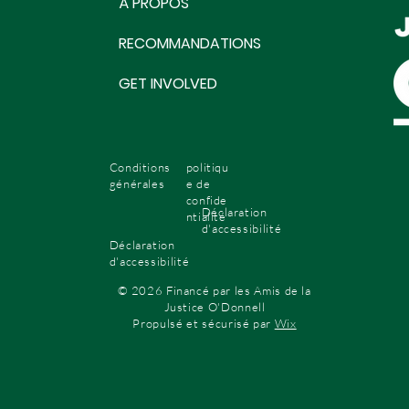
À PROPOS
RECOMMANDATIONS
GET INVOLVED
Conditions
politiqu
générales
e de
confide
Déclaration
ntialité
d'accessibilité
Déclaration
d'accessibilité
© 2026 Financé par les Amis de la
Justice O'Donnell
Propulsé et sécurisé par
Wix