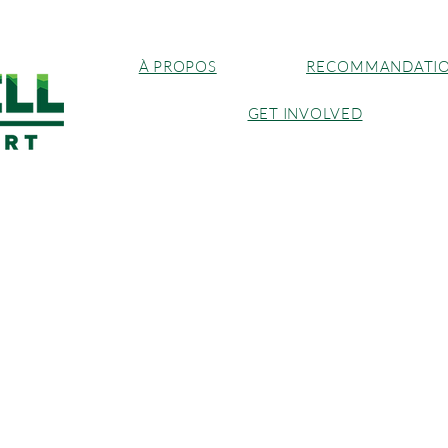
À PROPOS
RECOMMANDATI
GET INVOLVED
cert pour la justi
Soutenez O'Donnel