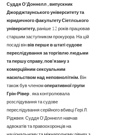
Суддя О'Доннелл
, випускник
Джорджтаунського університету та
юридичного факультету Сіетлського
університету,
раніше 12 років працював
старшим заступником прокурора. На цій
посаді він
вів перше в штаті судове
переслідування за торгівлю людьми
та першу справу, пов'язану з
комерційним сексуальним
насильством над неповнолітнім.
Він
також був членом
оперативної групи
Грін-Рівер
, яка контролювала
розслідування та судове
переслідування серійного вбивці Гері Л.
Ріджвея. Суддя О'Доннелл навчав
адвокатів та правоохоронців на
національному та міжнародному рівнях з