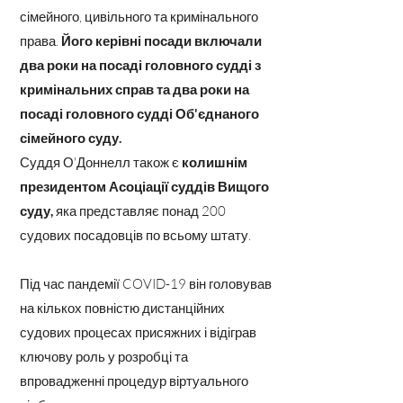
сімейного, цивільного та кримінального
права.
Його керівні посади включали
два роки на посаді головного судді з
кримінальних справ та два роки на
посаді головного судді Об'єднаного
сімейного суду.
Суддя О'Доннелл також є
колишнім
президентом Асоціації суддів Вищого
суду,
яка представляє понад 200
судових посадовців по всьому штату.
Під час пандемії COVID-19 він головував
на кількох повністю дистанційних
судових процесах присяжних і відіграв
ключову роль у розробці та
впровадженні процедур віртуального