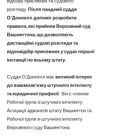
відбору присяжних та судового
розгляду.
Після пандемії суддя
О'Доннелл допоміг розробити
правила, які прийняв Верховний суд
Вашингтона, що дозволяють
дистанційні судові розгляди та
відеовідбір присяжних у судах першої
інстанції по всьому штату.
Суддя О'Доннелл має
великий інтерес
до взаємозв'язку штучного інтелекту
та юридичної професії
. Він є членом
Робочої групи зі штучного інтелекту
Асоціації адвокатів штату Вашингтон та
Робочої групи зі штучного інтелекту
Верховного суду Вашингтона.