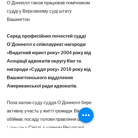
О'Доннелл також працював помічником
судді у Верховному суді штату
Вашингтон.
Серед професійних почестей судді
О'Доннелл є співлауреат нагороди
«Видатний юрист року» 2004 року від
Асоціації адвокатів округу Кінг та
нагороди «Суддя року» 2018 року від
Вашингтонського відділення
Американської ради адвокатів.
Поза залою суду суддя О'Доннелл бере
активну участь у житті громади. Він
обіймає посаду голови правління школи
Lakeside у Сіетлі, є членом Ресурсної
ради стипендіатів Рейнір, а раніше