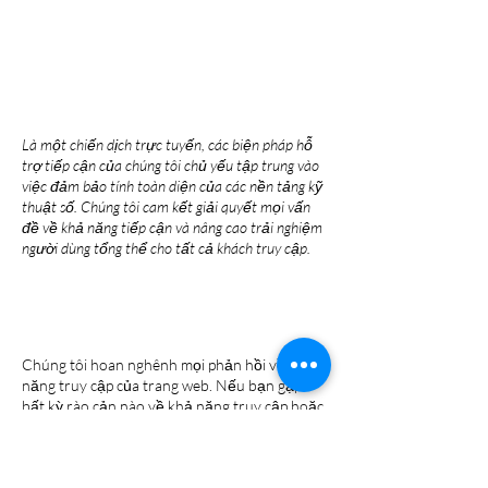
CÁC BIỆN PHÁP HỖ
TRỢ TIẾP CẬN
TRONG TỔ CHỨC
[CHỈ THÊM NẾU CÓ
LIÊN QUAN]
Là một chiến dịch trực tuyến, các biện pháp hỗ
trợ tiếp cận của chúng tôi chủ yếu tập trung vào
việc đảm bảo tính toàn diện của các nền tảng kỹ
thuật số. Chúng tôi cam kết giải quyết mọi vấn
đề về khả năng tiếp cận và nâng cao trải nghiệm
người dùng tổng thể cho tất cả khách truy cập.
YÊU CẦU, VẤN ĐỀ
VÀ ĐỀ XUẤT
Chúng tôi hoan nghênh mọi phản hồi về khả
năng truy cập của trang web. Nếu bạn gặp
bất kỳ rào cản nào về khả năng truy cập hoặc
có đề xuất cải tiến, vui lòng liên hệ với điều
phối viên về khả năng truy cập của chúng tôi
qua địa chỉ
odonnellforjustice@gmail.com
.