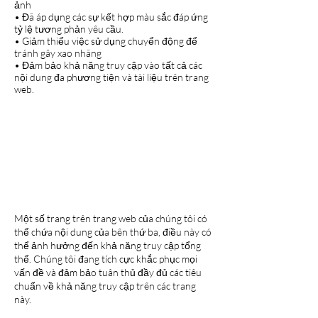
ảnh
• Đã áp dụng các sự kết hợp màu sắc đáp ứng
tỷ lệ tương phản yêu cầu.
• Giảm thiểu việc sử dụng chuyển động để
tránh gây xao nhãng
• Đảm bảo khả năng truy cập vào tất cả các
nội dung đa phương tiện và tài liệu trên trang
web.
TUYÊN BỐ TUÂN
THỦ TIÊU CHUẨN
MỘT PHẦN DO NỘI
DUNG CỦA BÊN THỨ
BA [CHỈ THÊM NẾU
CÓ LIÊN QUAN]
Một số trang trên trang web của chúng tôi có
thể chứa nội dung của bên thứ ba, điều này có
thể ảnh hưởng đến khả năng truy cập tổng
thể. Chúng tôi đang tích cực khắc phục mọi
vấn đề và đảm bảo tuân thủ đầy đủ các tiêu
chuẩn về khả năng truy cập trên các trang
này.