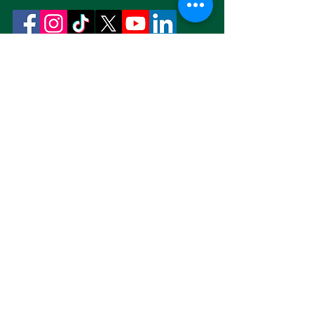
Gửi séc? Vui lòng ghi tên người nhận là
"Friends for Justice O'Donnell" và gửi đến
địa chỉ:
Hội bạn hữu của Thẩm phán O'Donnell
Hộp thư bưu điện số 110, Eastsound, WA
98245
LIÊN HỆ VỚI CHÚNG TÔI
campaign@odonellforjustice.com