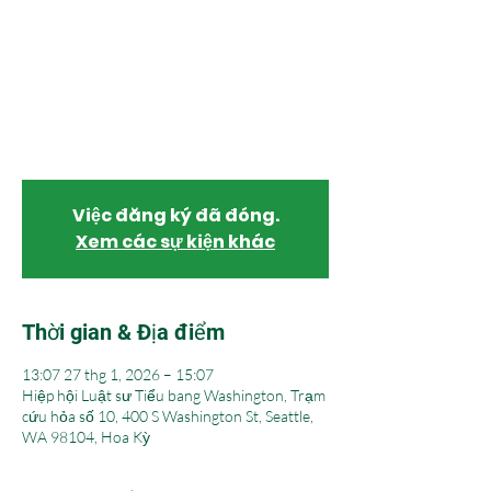
pháp
Thứ 3, 27 thg 1
  |  
Hiệp hội Luật sư Tiểu bang
Washington
Hãy cùng tham gia thảo luận về các chiến
lược cho các chiến dịch tranh cử tư pháp.
Việc đăng ký đã đóng.
Xem các sự kiện khác
Thời gian & Địa điểm
13:07 27 thg 1, 2026 – 15:07
Hiệp hội Luật sư Tiểu bang Washington, Trạm
cứu hỏa số 10, 400 S Washington St, Seattle,
WA 98104, Hoa Kỳ