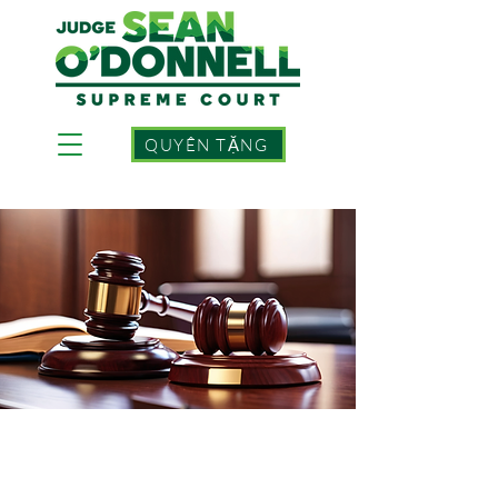
QUYÊN TẶNG
Hội thảo chiến lược
vận động tranh cử tư