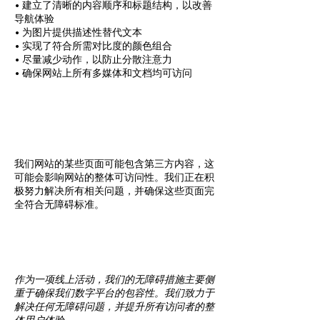
• 建立了清晰的内容顺序和标题结构，以改善
导航体验
• 为图片提供描述性替代文本
• 实现了符合所需对比度的颜色组合
• 尽量减少动作，以防止分散注意力
• 确保网站上所有多媒体和文档均可访问
因第三方内容导致部分内
容不符合标准的声明 [仅
在相关情况下添加]
我们网站的某些页面可能包含第三方内容，这
可能会影响网站的整体可访问性。我们正在积
极努力解决所有相关问题，并确保这些页面完
全符合无障碍标准。
组织内的无障碍安排 [仅在
相关时添加]
作为一项线上活动，我们的无障碍措施主要侧
重于确保我们数字平台的包容性。我们致力于
解决任何无障碍问题，并提升所有访问者的整
体用户体验。