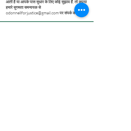
आती है या आपके पास सुधार के लिए कोई सुझाव हैं, तो कृपया
हमारे सुगमता समन्वयक से
odonnellforjustice@gmail.com
पर संपर्क करें।
दान करें
क्या आप चेक भेज रहे हैं? कृपया चेक "फ्रेंड्स फॉर
जस्टिस ओ'डोनेल" के नाम से बनाएं और इसे इस पते पर
भेजें: