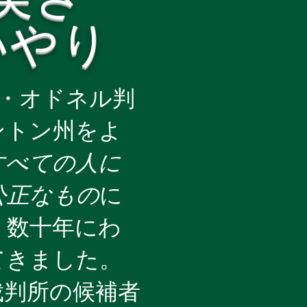
いやり
P・オドネル判
ントン州をよ
すべての人に
公正なもの
に
、数十年にわ
てきました。
裁判所の候補者