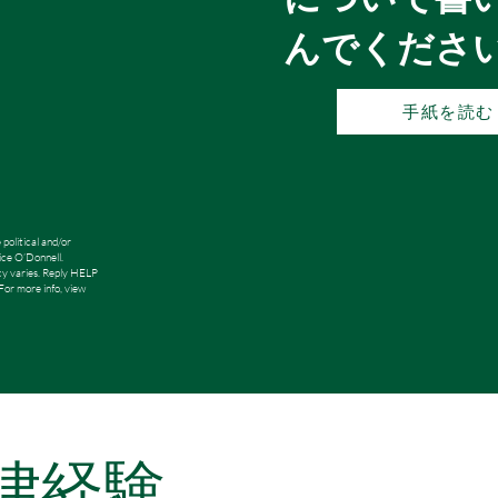
んでくださ
手紙を読む
political and/or
ice O’Donnell.
y varies. Reply HELP
For more info, view
律経験