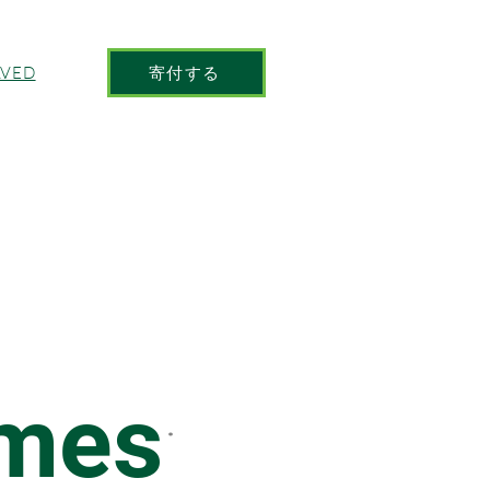
寄付する
LVED
Y
imes
*