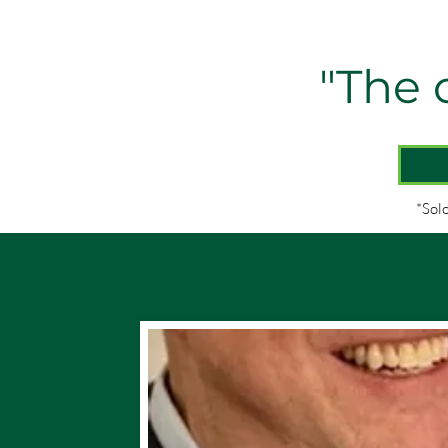
"The c
*Sol