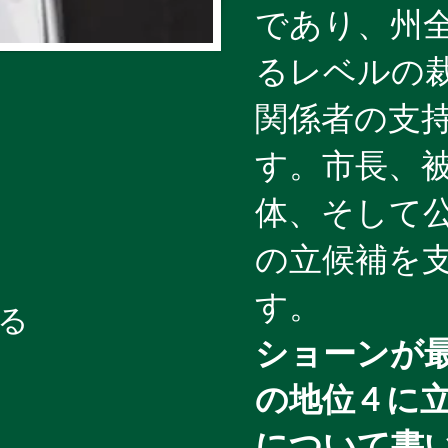
であり、州
るレベルの
関係者の支
す。市長、
体、そして
の立候補を
す。
る
ショーンが
の地位 4 
について書