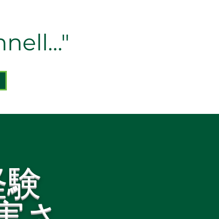
ell..."
経験
実さ