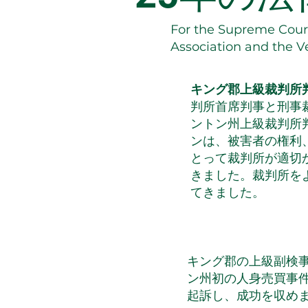
For the Supreme Court
Association and the V
キング郡上級裁判所
判所首席判事と刑事
ントン州上級裁判所
ンは、被害者の権利
とって裁判所が適切
きました。裁判所を
てきました。
キング郡の上級副検
ン州初の人身売買事
起訴し、成功を収め