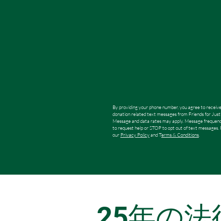
By providing your phone number, you agree to receive 
donation related text messages from Friends for Just
Message and data rates may apply. Message frequenc
to request help or STOP to opt out of text messages. 
our
Privacy Policy
and T
erms & Conditions
.
25年の法