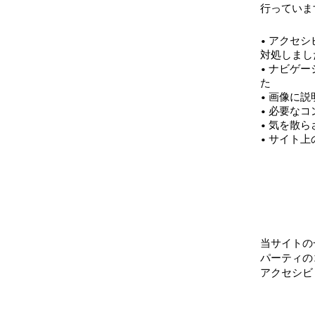
行っていま
• アクセ
対処しまし
• ナビゲ
た
• 画像に
• 必要な
• 気を散
• サイト
サード
の宣言
当サイトの
パーティの
アクセシビ