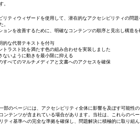
す。
シビリティウィザードを使用して、潜在的なアクセシビリティの問題
た。
ーションを改善するために、明確なコンテンツの順序と見出し構造を
説明的な代替テキストを付与
コントラスト比を満たす色の組み合わせを実装しました
らさないように動きを最小限に抑える
上のすべてのマルチメディアと文書へのアクセスを確保
パーティのコンテンツによる標準への部分的
 [関連する場合のみ追加]
一部のページには、アクセシビリティ全体に影響を及ぼす可能性の
コンテンツが含まれている場合があります。当社は、これらのペー
リティ基準への完全な準拠を確保し、問題解決に積極的に取り組ん