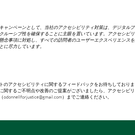
のアクセシビリティの取り決め [関連する場
キャンペーンとして、当社のアクセシビリティ対策は、デジタルプ
クルーシブ性を確保することに主眼を置いています。アクセシビリ
懸念事項に対処し、すべての訪問者のユーザーエクスペリエンスを
とに尽力しています。
スト、問題、提案
トのアクセシビリティに関するフィードバックをお待ちしておりま
に関するご不明点や改善のご提案がございましたら、アクセシビリ
（
odonnellforjustice@gmail.com
）までご連絡ください。