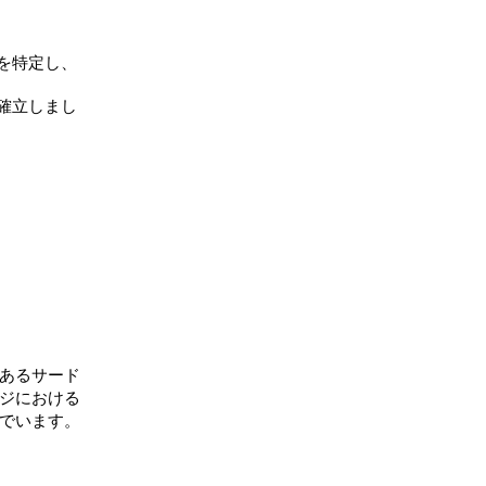
を特定し、
確立しまし
な準拠
あるサード
ジにおける
でいます。