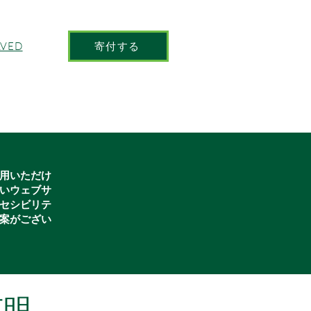
寄付する
LVED
用いただけ
いウェブサ
セシビリテ
案がござい
声明