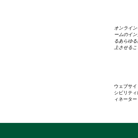
組織内
追加]
オンライン
ームのイン
るあらゆる
上させるこ
リクエ
ウェブサイ
シビリティ
ィネーター