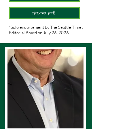
ਜਿਆਦਾ ਜਾਣੋ
*Solo endorsement by The Seattle Times
Editorial Board on July 26, 2026