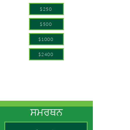
$250
$500
$1000
$2400
ਸਮਰਥਨ