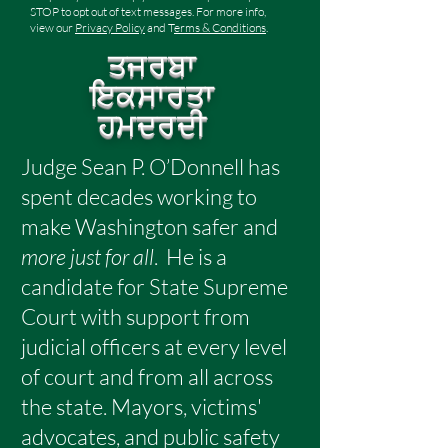
STOP to opt out of text messages. For more info,
view our
Privacy Policy
and T
erms & Conditions
.
ਤਜਰਬਾ
ਇਕਸਾਰਤਾ
ਹਮਦਰਦੀ
Judge Sean P. O’Donnell has
spent decades working to
make Washington safer and
more just for all
.
He is a
candidate for State Supreme
Court with support from
judicial officers at every level
of court and from all across
the state. Mayors, victims'
advocates, and public safety