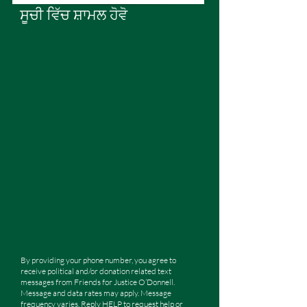
ਸੂਚੀ ਵਿੱਚ ਸ਼ਾਮਲ ਹੋਵੋ
By providing your phone number, you agree to
receive political and/or donation related text
messages from Friends for Justice O’Donnell.
Message and data rates may apply. Message
frequency varies. Reply HELP to request help or