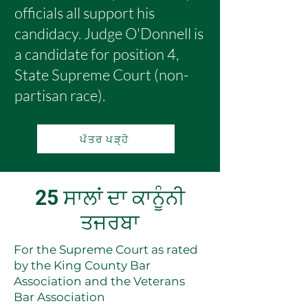
officials all support his
candidacy. Judge O'Donnell is
a candidate for position 4,
State Supreme Court (non-
partisan race).
ਪੱਤਰ ਪੜ੍ਹੋ
25 ਸਾਲਾਂ ਦਾ ਕਾਨੂੰਨੀ
ਤਜਰਬਾ
For the Supreme Court as rated
by the King County Bar
Association and the Veterans
Bar Association