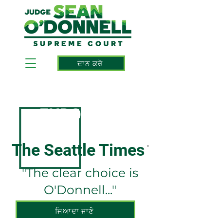
ਦਾਨ ਕਰੋ
ENDORSED BY
The Seattle Times
*
"The clear choice is
O'Donnell..."
ਜਿਆਦਾ ਜਾਣੋ