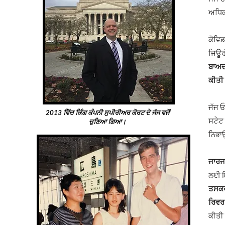
ਅਧਿਕ
ਕੋਵਿਡ
ਜਿਊਰੀ
ਬਾਅਦ
ਕੀਤੀ 
ਜੱਜ ਓ'
2013 ਵਿੱਚ ਕਿੰਗ ਕੰਪਨੀ ਸੁਪੀਰੀਅਰ ਕੋਰਟ ਦੇ ਜੱਜ ਵਜੋਂ
ਸਟੇਟ
ਚੁਣਿਆ ਗਿਆ।
ਨਿਭਾਉ
ਜਾਰਜ
ਲਈ ਇੱ
ਤਸਕਰੀ
ਰਿਵਰ
ਕੀਤੀ 