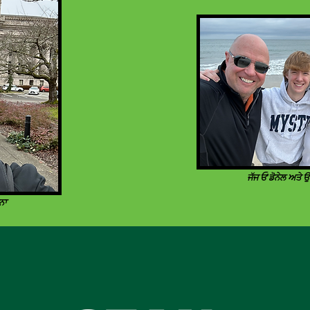
ਜੱਜ ਓ'ਡੋਨੇਲ ਅਤੇ
ਨਾ