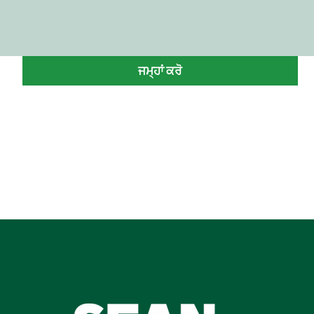
ਜਮ੍ਹਾਂ ਕਰੋ