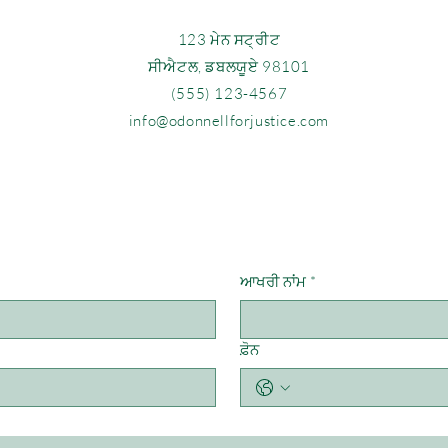
123 ਮੇਨ ਸਟ੍ਰੀਟ
ਸੀਐਟਲ, ਡਬਲਯੂਏ 98101
(555) 123-4567
info@odonnellforjustice.com
ਸੰਪਰਕ ਵਿੱਚ ਰਹੇ
ਆਖਰੀ ਨਾਂਮ
*
ਫ਼ੋਨ