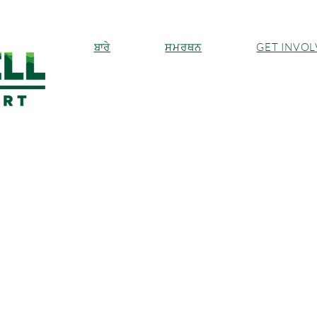
ਬਾਰੇ
ਸਮਰਥਨ
GET INVO
 ਪੇਸ਼ੇਵਰਾਂ ਦੀ ਨੈੱਟਵਰਕ
ਮੰਗਲ, 27 ਜਨ
  |  
ਕਿੰਗ ਕਾਉਂਟੀ ਕੋਰਟਹਾਊਸ
ਕਾਨੂੰਨੀ ਪੇਸ਼ੇਵਰਾਂ ਅਤੇ ਸਮਰਥਕਾਂ ਨਾਲ ਨੈੱਟਵਰਕ ਬਣਾਓ ਅਤੇ ਸੂਝ ਸਾਂਝੀ ਕਰੋ।