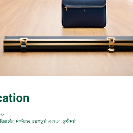
ation
 PM
 ਕਿੰਗ ਸੇਂਟ, ਸੀਐਟਲ, ਡਬਲਯੂਏ 98104, ਯੂਐਸਏ