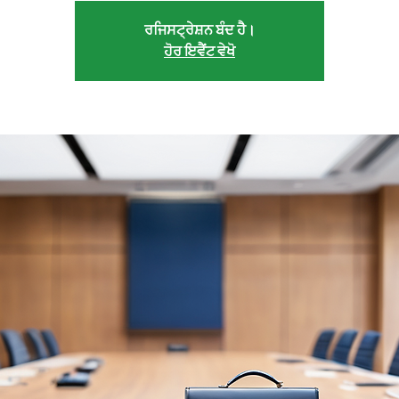
ਰਜਿਸਟ੍ਰੇਸ਼ਨ ਬੰਦ ਹੈ।
ਹੋਰ ਇਵੈਂਟ ਵੇਖੋ